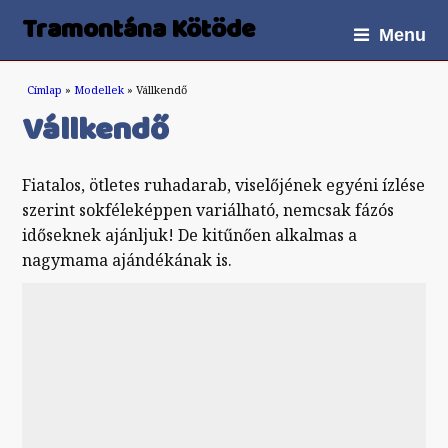
Tramontána Kötöde
Menu
Jelenlegi hely
Címlap
»
Modellek
» Vállkendő
Vállkendő
Fiatalos, ötletes ruhadarab, viselőjének egyéni ízlése
szerint sokféleképpen variálható, nemcsak fázós
időseknek ajánljuk! De kitűnően alkalmas a
nagymama ajándékának is.