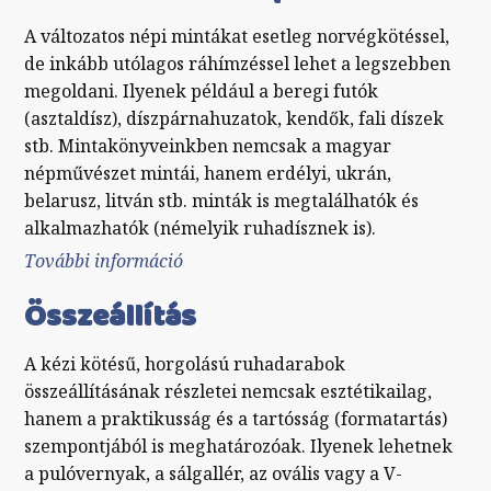
A változatos népi mintákat esetleg norvégkötéssel,
de inkább utólagos ráhímzéssel lehet a legszebben
megoldani. Ilyenek például a beregi futók
(asztaldísz), díszpárnahuzatok, kendők, fali díszek
stb. Mintakönyveinkben nemcsak a magyar
népművészet mintái, hanem erdélyi, ukrán,
belarusz, litván stb. minták is megtalálhatók és
alkalmazhatók (némelyik ruhadísznek is).
További információ
Keresztszemes népi hímzések
tartalommal kapcsolatosan
Összeállítás
A kézi kötésű, horgolású ruhadarabok
összeállításának részletei nemcsak esztétikailag,
hanem a praktikusság és a tartósság (formatartás)
szempontjából is meghatározóak. Ilyenek lehetnek
a pulóvernyak, a sálgallér, az ovális vagy a V-