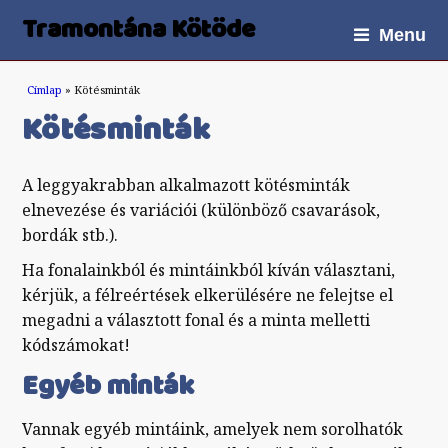
Tramontána Kötöde
Menu
Jelenlegi hely
Címlap
» Kötésminták
Kötésminták
A leggyakrabban alkalmazott kötésminták
elnevezése és variációi (különböző csavarások,
bordák stb.).
Ha fonalainkból és mintáinkból kíván választani,
kérjük, a félreértések elkerülésére ne felejtse el
megadni a választott fonal és a minta melletti
kódszámokat!
Egyéb minták
Vannak egyéb mintáink, amelyek nem sorolhatók