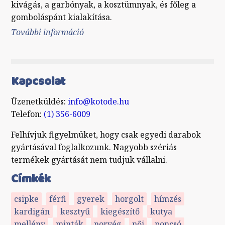
kivágás, a garbónyak, a kosztümnyak, és főleg a
gomboláspánt kialakítása.
További információ
Összeállítás tartalommal
kapcsolatosan
Kapcsolat
Üzenetküldés:
info@kotode.hu
Telefon:
(1) 356-6009
Felhívjuk figyelmüket, hogy csak egyedi darabok
gyártásával foglalkozunk. Nagyobb szériás
termékek gyártását nem tudjuk vállalni.
Címkék
csipke
férfi
gyerek
horgolt
hímzés
kardigán
kesztyű
kiegészítő
kutya
mellény
minták
norvég
női
poncsó