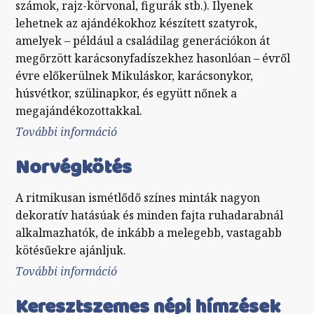
számok, rajz-körvonal, figurák stb.). Ilyenek
lehetnek az ajándékokhoz készített szatyrok,
amelyek – például a családilag generációkon át
megőrzött karácsonyfadíszekhez hasonlóan – évről
évre előkerülnek Mikuláskor, karácsonykor,
húsvétkor, szülinapkor, és együtt nőnek a
megajándékozottakkal.
További információ
Hímzés kötésre tartalommal
kapcsolatosan
Norvégkötés
A ritmikusan ismétlődő színes minták nagyon
dekoratív hatásúak és minden fajta ruhadarabnál
alkalmazhatók, de inkább a melegebb, vastagabb
kötésűekre ajánljuk.
További információ
Norvégkötés tartalommal
kapcsolatosan
Keresztszemes népi hímzések