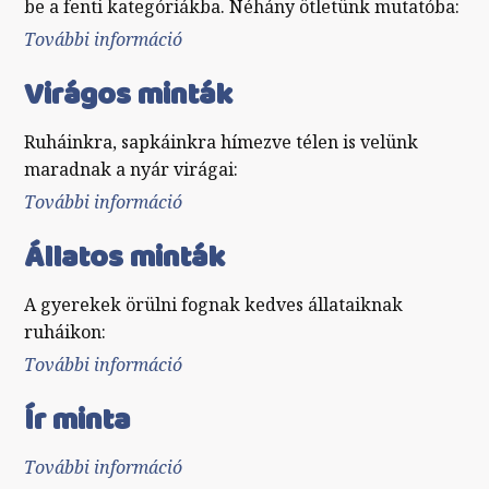
be a fenti kategóriákba. Néhány ötletünk mutatóba:
További információ
Egyéb minták tartalommal
kapcsolatosan
Virágos minták
Ruháinkra, sapkáinkra hímezve télen is velünk
maradnak a nyár virágai:
További információ
Virágos minták tartalommal
kapcsolatosan
Állatos minták
A gyerekek örülni fognak kedves állataiknak
ruháikon:
További információ
Állatos minták tartalommal
kapcsolatosan
Ír minta
További információ
Ír minta tartalommal kapcsolatosan