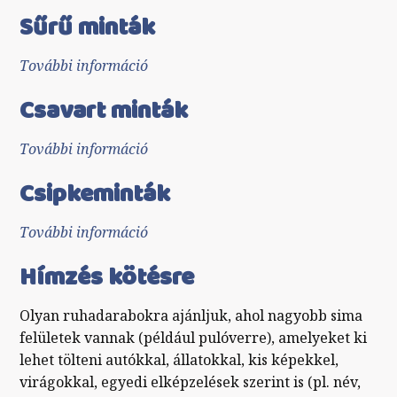
Sűrű minták
További információ
Sűrű minták tartalommal
kapcsolatosan
Csavart minták
További információ
Csavart minták tartalommal
kapcsolatosan
Csipkeminták
További információ
Csipkeminták tartalommal
kapcsolatosan
Hímzés kötésre
Olyan ruhadarabokra ajánljuk, ahol nagyobb sima
felületek vannak (például pulóverre), amelyeket ki
lehet tölteni autókkal, állatokkal, kis képekkel,
virágokkal, egyedi elképzelések szerint is (pl. név,